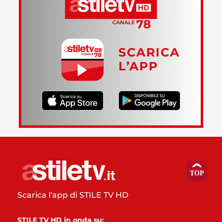
SCARICA
L’APP
Scarica l'app di STILE TV HD
STILE TV HD in onda su: