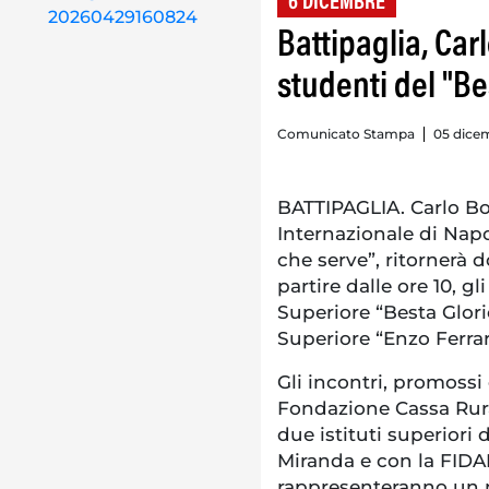
6 DICEMBRE
Battipaglia, Car
studenti del "Bes
Comunicato Stampa
05 dice
BATTIPAGLIA. Carlo B
Internazionale di Napol
che serve”, ritornerà 
partire dalle ore 10, gl
Superiore “Besta Glorio
Superiore “Enzo Ferrar
Gli incontri, promoss
Fondazione Cassa Rural
due istituti superiori 
Miranda e con la FIDAP
rappresenteranno un 