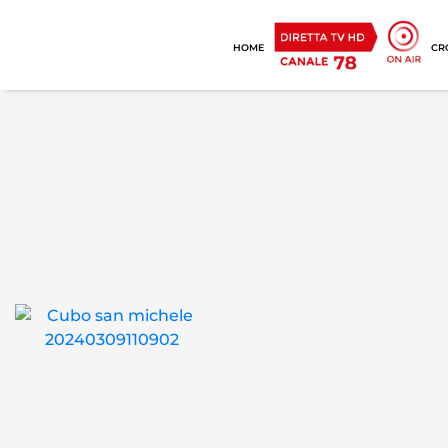
HOME
CR