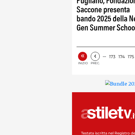
Pugliano, Fondazio
Saccone presenta
bando 2025 della N
Gen Summer Schoo
«
‹
…
173
174
175
INIZIO
PREC.
Testata iscritta nel Registro de