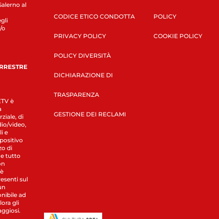
Salerno al
CODICE ETICO CONDOTTA
POLICY
gli
/o
PRIVACY POLICY
COOKIE POLICY
POLICY DIVERSITÀ
ERRESTRE
DICHIARAZIONE DI
TRASPARENZA
LETV è
a
GESTIONE DEI RECLAMI
ziale, di
dio/video,
i e
spositivo
zo di
 e tutto
on
 è
esenti sul
un
nibile ad
ora gli
aggiosi.