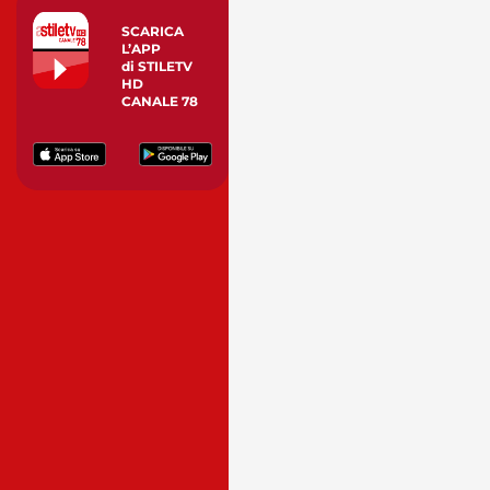
SCARICA
L’APP
di STILETV
HD
CANALE 78