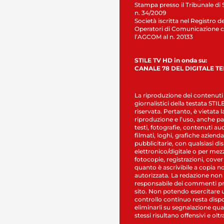
Stampa presso il Tribunale di 
n. 34/2009
Società iscritta nel Registro de
Operatori di Comunicazione c
l’AGCOM al n. 20133
STILE TV HD in onda su:
CANALE 78 DEL DIGITALE T
La riproduzione dei contenuti
giornalistici della testata STI
riservata. Pertanto, è vietata l
riproduzione e l’uso, anche par
testi, fotografie, contenuti au
filmati, loghi, grafiche aziendal
pubblicitarie, con qualsiasi di
elettronico/digitale o per mez
fotocopie, registrazioni, cover
quanto è ascrivibile a copia n
autorizzata. La redazione non
responsabile dei commenti pr
sito. Non potendo esercitare 
controllo continuo resta dispo
eliminarli su segnalazione qual
stessi risultano offensivi e oltr