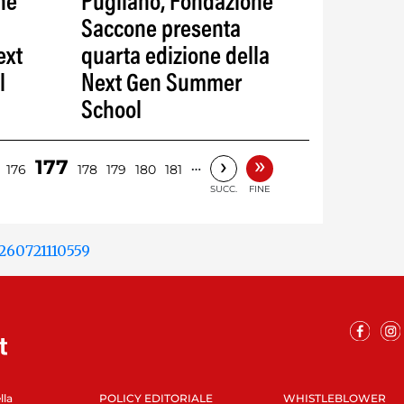
ne
Pugliano, Fondazione
Saccone presenta
ext
quarta edizione della
l
Next Gen Summer
School
»
›
177
…
176
178
179
180
181
SUCC.
FINE
lla
POLICY EDITORIALE
WHISTLEBLOWER