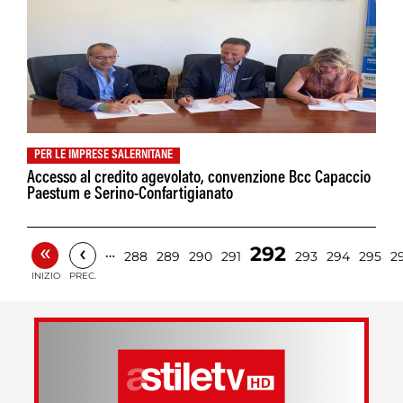
PER LE IMPRESE SALERNITANE
Accesso al credito agevolato, convenzione Bcc Capaccio
Paestum e Serino-Confartigianato
«
‹
292
…
288
289
290
291
293
294
295
2
INIZIO
PREC.