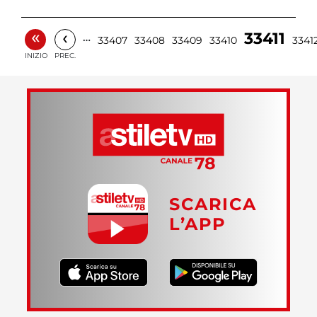
«
‹
33411
…
33407
33408
33409
33410
3341
INIZIO
PREC.
SCARICA
L’APP