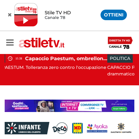
Stile TV HD
OTTIENI
Canale 78
Capaccio Paestum, ombrellone selvaggio: blitz della Municipale, sgomberate tutte le spiagge libere
POLITICA
19:43
 zero contro l'occupazione
CAPACCIO PAESTUM. È stato un Co
drammatico, q...