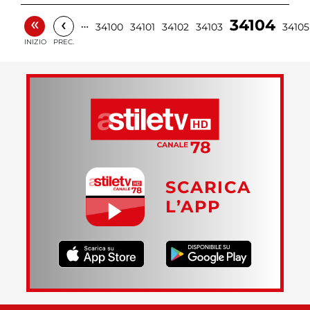
«
‹
34104
…
34100
34101
34102
34103
34105
INIZIO
PREC.
SCARICA
L’APP