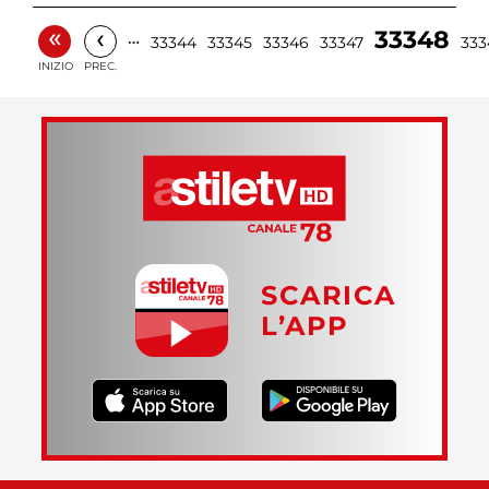
«
‹
33348
…
33344
33345
33346
33347
333
INIZIO
PREC.
SCARICA
L’APP