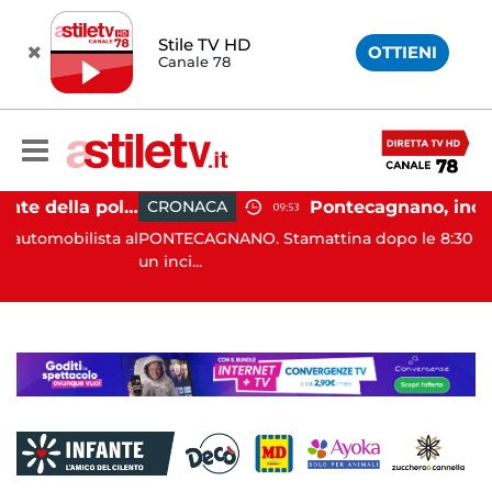
Stile TV HD
OTTIENI
Canale 78
Castellabate, agente della polizia locale aggredito per una multa: turista denunciato
CRONACA
09:53
ilista al
PONTECAGNANO. Stamattina dopo le 8:30 si è verific
un inci...