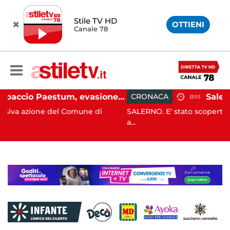
Stile TV HD
OTTIENI
Canale 78
Capaccio Paestum, evasione tassa di soggiorno: scoperte 49 strutture fantasma, elevate 132 sanzioni
CRONACA
13:55
mune di
SALERNO. E' stato scoperto solo all'alba, ma la 
a...