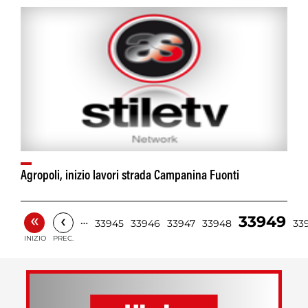
Agropoli, inizio lavori strada Campanina Fuonti
«
‹
33949
…
33945
33946
33947
33948
33
INIZIO
PREC.