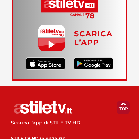
SCARICA
L’APP
Scarica l'app di STILE TV HD
STILE TV HD in onda su: