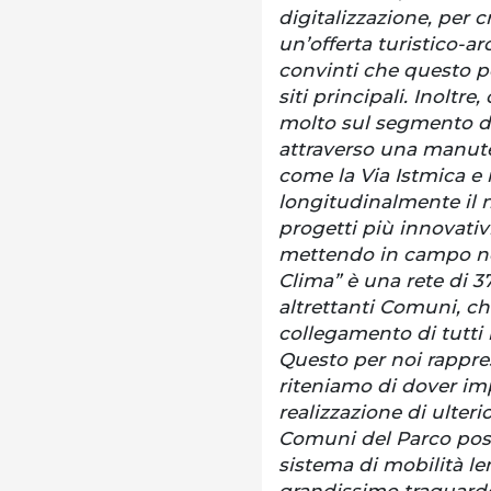
digitalizzazione, per c
un’offerta turistico-a
convinti che questo p
siti principali. Inolt
molto sul segmento del
attraverso una manuten
come la Via Istmica e i
longitudinalmente il no
progetti più innovativ
mettendo in campo ne
Clima” è una rete di 37
altrettanti Comuni, ch
collegamento di tutti 
Questo per noi rappr
riteniamo di dover imp
realizzazione di ulteri
Comuni del Parco poss
sistema di mobilità l
grandissimo traguardo