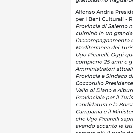
Alfonso Andria Presid
per i Beni Culturali - R
Provincia di Salerno n
culminò in un grande r
l’accompagnamento del
Mediterranea del Turi
Ugo Picarelli. Oggi q
compiono 25 anni e gu
Amministratori attuali:
Provincia e Sindaco 
Coccorullo Presidente 
Vallo di Diano e Alburni
Provinciale per il Tur
candidatura e la Bors
Campania e il Minister
che Ugo Picarelli sapr
avendo accanto le Istit
sempre più il ruolo de