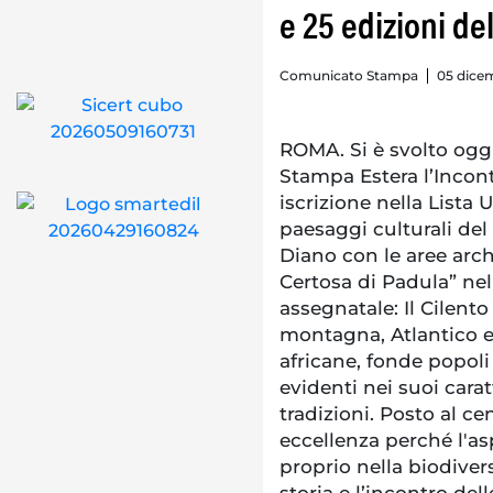
e 25 edizioni d
Comunicato Stampa
05 dicem
ROMA. Si è svolto ogg
Stampa Estera l’Incont
iscrizione nella Lista
paesaggi culturali del
Diano con le aree arc
Certosa di Padula” nel
assegnatale: Il Cilento
montagna, Atlantico e 
africane, fonde popoli 
evidenti nei suoi caratt
tradizioni. Posto al ce
eccellenza perché l'as
proprio nella biodiver
storia e l’incontro dell