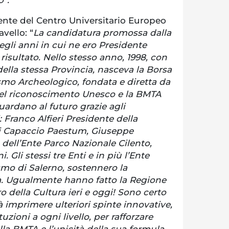
ente del Centro Universitario Europeo
avello: “
La candidatura promossa dalla
egli anni in cui ne ero Presidente
isultato. Nello stesso anno, 1998, con
la stessa Provincia, nasceva la Borsa
smo Archeologico, fondata e diretta da
uel riconoscimento Unesco e la BMTA
ardano al futuro grazie agli
 Franco Alfieri Presidente della
di Capaccio Paestum, Giuseppe
dell’Ente Parco Nazionale Cilento,
. Gli stessi tre Enti e in più l’Ente
ismo di Salerno, sostennero la
a. Ugualmente hanno fatto la Regione
o della Cultura ieri e oggi! Sono certo
à imprimere ulteriori spinte innovative,
uzioni a ogni livello, per rafforzare
lla BMTA e l’unicità della sua formula