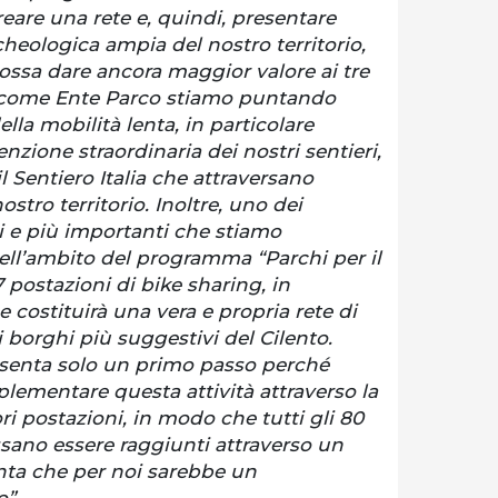
reare una rete e, quindi, presentare
rcheologica ampia del nostro territorio,
ossa dare ancora maggior valore ai tre
re, come Ente Parco stiamo puntando
la mobilità lenta, in particolare
zione straordinaria dei nostri sentieri,
l Sentiero Italia che attraversano
stro territorio. Inoltre, uno dei
i e più importanti che stiamo
ll’ambito del programma “Parchi per il
 postazioni di bike sharing, in
e costituirà una vera e propria rete di
i borghi più suggestivi del Cilento.
esenta solo un primo passo perché
lementare questa attività attraverso la
ori postazioni, in modo che tutti gli 80
ano essere raggiunti attraverso un
enta che per noi sarebbe un
”.