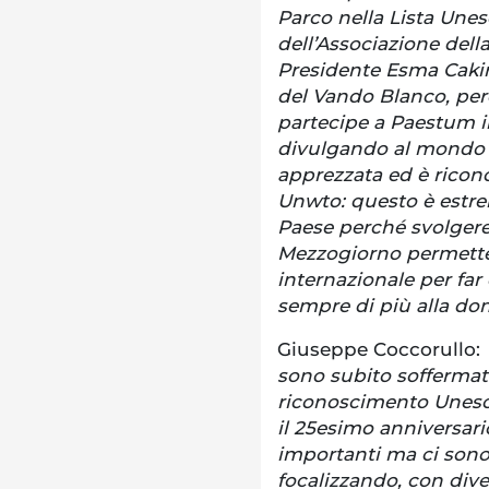
Parco nella Lista Unes
dell’Associazione dell
Presidente Esma Cakir
del Vando Blanco, per
partecipe a Paestum in
divulgando al mondo l
apprezzata ed è ricon
Unwto: questo è estr
Paese perché svolgere
Mezzogiorno permette 
internazionale per far 
sempre di più alla do
Giuseppe Coccorullo:
sono subito soffermat
riconoscimento Unesco
il 25esimo anniversar
importanti ma ci sono 
focalizzando, con dive