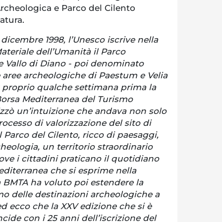
cheologica e Parco del Cilento
atura.
 dicembre 1998, l’Unesco iscrive nella
ateriale dell’Umanità il Parco
e Vallo di Diano - poi denominato
e aree archeologiche di Paestum e Velia
; proprio qualche settimana prima la
Borsa Mediterranea del Turismo
zzò un’intuizione che andava non solo
cesso di valorizzazione del sito di
 Parco del Cilento, ricco di paesaggi,
rcheologia, un territorio straordinario
e i cittadini praticano il quotidiano
editerranea che si esprime nella
La BMTA ha voluto poi estendere la
o delle destinazioni archeologiche a
 ed ecco che la XXV edizione che si è
cide con i 25 anni dell’iscrizione del