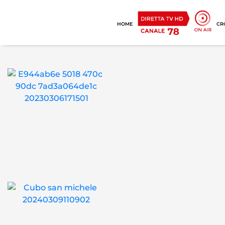
HOME
CR