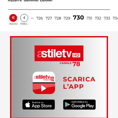
Azzurre' Summer Edition
«
‹
730
…
726
727
728
729
731
732
733
73
INIZIO
PREC.
SCARICA
L’APP