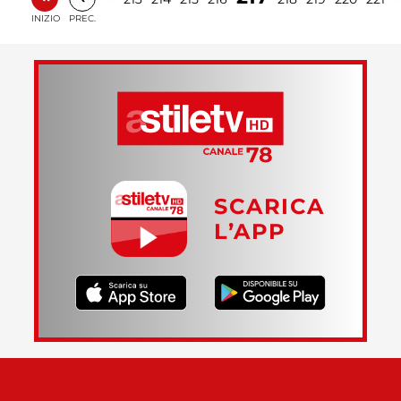
INIZIO
PREC.
SCARICA
L’APP