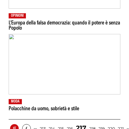
OPINIONI
L’Europa della falsa democrazia: quando il potere è senza
Popolo
MODA
Polacchine da uomo, sobrietà e stile
«
‹
217
…
213
214
215
216
218
219
220
221