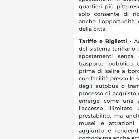
quartieri più pittore
solo consente di ri
anche l'opportunità 
della città.
Tariffe e Biglietti -
A
del sistema tariffari
spostamenti senza s
trasporto pubblico 
prima di salire a bo
con facilità presso le 
degli autobus o tram
processo di acquisto e
emerge come una so
l'accesso illimitat
prestabilito, ma anch
musei e attrazioni 
aggiunto e rendendo
comoda ma anche ec