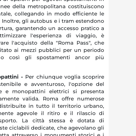
 linee della metropolitana costituiscono
tale, collegando in modo efficiente le
. Inoltre, gli autobus e i tram estendono
rtura, garantendo un accesso pratico a
timizzare l'esperienza di viaggio, è
rare l'acquisto della "Roma Pass", che
mitato ai mezzi pubblici per un periodo
ndo così gli spostamenti ancor più
.
pattini -
Per chiunque voglia scoprire
tenibile e avventuroso, l'opzione del
te e monopattini elettrici si presenta
amente valida. Roma offre numerose
istribuite in tutto il territorio urbano,
nte agevole il ritiro e il rilascio di
sporto. La città stessa è dotata di
iste ciclabili dedicate, che agevolano gli
etta attraverso i monumenti storici e i