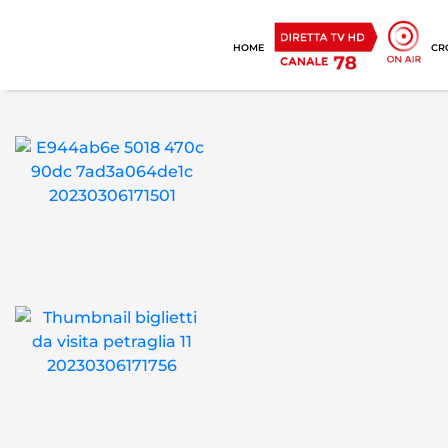
HOME
CR