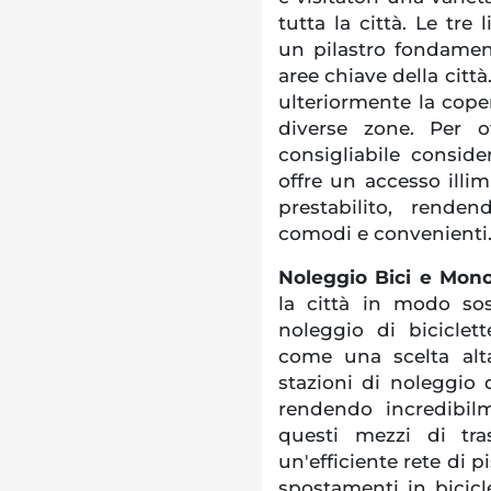
tutta la città. Le tre
un pilastro fondamen
aree chiave della città
ulteriormente la cope
diverse zone. Per ot
consigliabile conside
offre un accesso illi
prestabilito, rende
comodi e convenienti
Noleggio Bici e Mono
la città in modo sos
noleggio di biciclet
come una scelta alt
stazioni di noleggio d
rendendo incredibilme
questi mezzi di tra
un'efficiente rete di p
spostamenti in bicicl