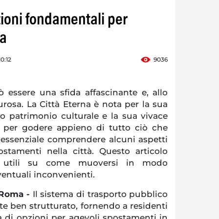
zioni fondamentali per
ma
0:12
9036
 essere una sfida affascinante e, allo
rosa. La Città Eterna è nota per la sua
suo patrimonio culturale e la sua vivace
a, per godere appieno di tutto ciò che
 essenziale comprendere alcuni aspetti
postamenti nella città. Questo articolo
ni utili su come muoversi in modo
ventuali inconvenienti.
 Roma -
Il sistema di trasporto pubblico
 ben strutturato, fornendo a residenti
tà di opzioni per agevoli spostamenti in