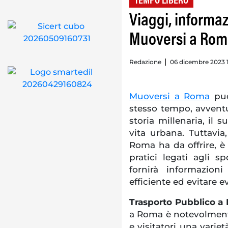
TEMPO LIBERO
Viaggi, informa
Muoversi a Ro
Redazione
06 dicembre 2023 1
Muoversi a Roma
può
stesso tempo, avventu
storia millenaria, il 
vita urbana. Tuttavi
Roma ha da offrire, è
pratici legati agli s
fornirà informazio
efficiente ed evitare e
Trasporto Pubblico a
a Roma è notevolmente
e visitatori una varie