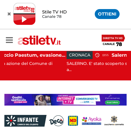
Stile TV HD
OTTIENI
Canale 78
Capaccio Paestum, evasione tassa di soggiorno: scoperte 49 strutture fantasma, elevate 132 sanzioni
CRONACA
13:55
ne di
SALERNO. E' stato scoperto solo all'alba, ma la sua
a...