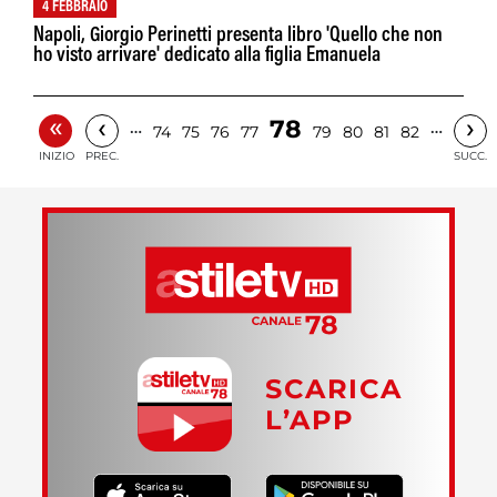
4 FEBBRAIO
Napoli, Giorgio Perinetti presenta libro 'Quello che non
ho visto arrivare' dedicato alla figlia Emanuela
«
‹
›
78
…
…
74
75
76
77
79
80
81
82
INIZIO
PREC.
SUCC.
SCARICA
L’APP