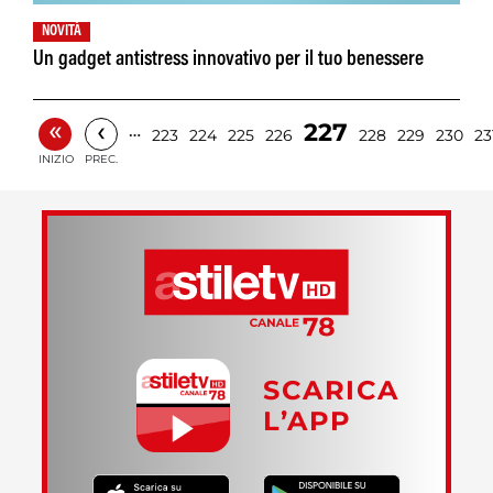
NOVITÀ
Un gadget antistress innovativo per il tuo benessere
«
‹
227
…
223
224
225
226
228
229
230
23
INIZIO
PREC.
SCARICA
L’APP