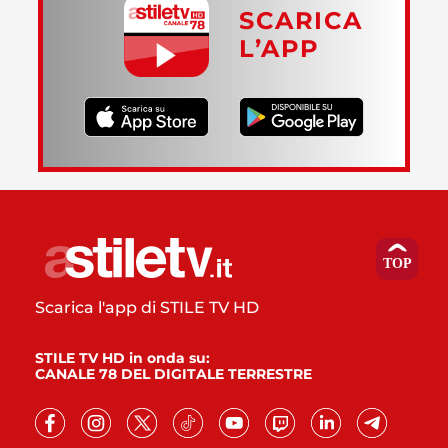
SCARICA
L’APP
Scarica l'app di STILE TV HD
STILE TV HD in onda su:
CANALE 78 DEL DIGITALE TERRESTRE