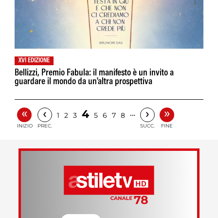
XVI EDIZIONE
Bellizzi, Premio Fabula: il manifesto è un invito a
guardare il mondo da un'altra prospettiva
«
»
‹
›
4
…
1
2
3
5
6
7
8
INIZIO
PREC.
SUCC.
FINE