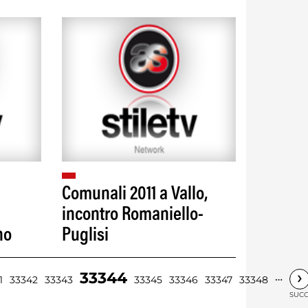
Comunali 2011 a Vallo,
incontro Romaniello-
no
Puglisi
›
33344
…
1
33342
33343
33345
33346
33347
33348
SUCC