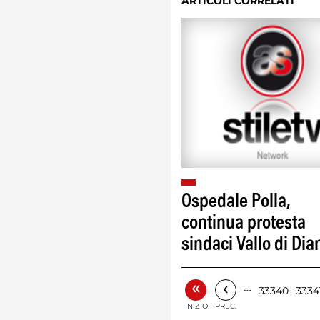
ARTICOLI CORRELATI
Ospedale Polla,
continua protesta
sindaci Vallo di Dia
«
‹
…
33340
3334
INIZIO
PREC.