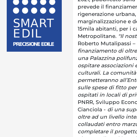
prevede il finanziamen
rigenerazione urbana, 
marginalizzazione e d
15mila abitanti, per i 
Metropolitane.
"Il no
Roberto Mutalipassi –
finanziamento di oltre 
una Palazzina polifunz
ospitare associazioni e
culturali. La comunità
permetteranno all’Ent
sulle spese di fitto per 
ospitati in locali di pri
PNRR, Sviluppo Econom
Cianciola -
di una supe
oltre ad un livello int
collaudati entro marzo
completare il progetto