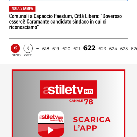
NOTA STAMPA
Comunali a Capaccio Paestum, Città Libera: “Doveroso
esserci! Caramante candidato sindaco in cui ci
riconosciamo”
«
‹
622
…
618
619
620
621
623
624
625
62
INIZIO
PREC.
SCARICA
L’APP