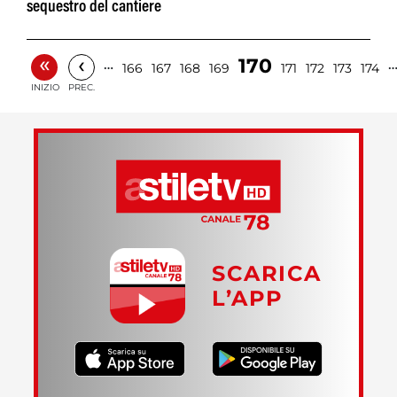
sequestro del cantiere
«
‹
170
…
166
167
168
169
171
172
173
174
INIZIO
PREC.
SCARICA
L’APP