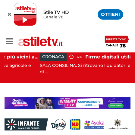
Stile TV HD
OTTIENI
Canale 78
Cinghiali sempre più vicini all'uomo: nel Cilento una famigliola arriva fino alla spiaggia
CRONACA
12:41
le e
SALA CONSILINA. Si ritrovano liquidatori e amministrat
di ...