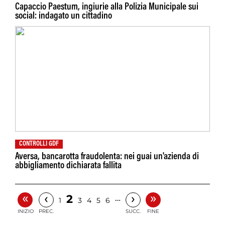
Capaccio Paestum, ingiurie alla Polizia Municipale sui
social: indagato un cittadino
CONTROLLI GDF
Aversa, bancarotta fraudolenta: nei guai un'azienda di
abbigliamento dichiarata fallita
«
»
‹
›
2
…
1
3
4
5
6
INIZIO
PREC.
SUCC.
FINE