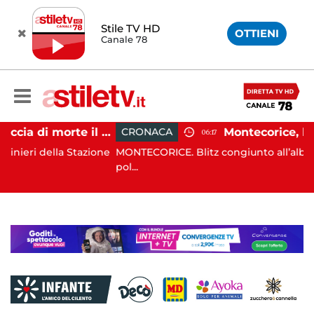
Stile TV HD
OTTIENI
Canale 78
Striano, minaccia di morte il sindaco: 67enne ai domiciliari
CRONACA
06:17
 Stazione
MONTECORICE. Blitz congiunto all’alba di oggi da pa
pol...