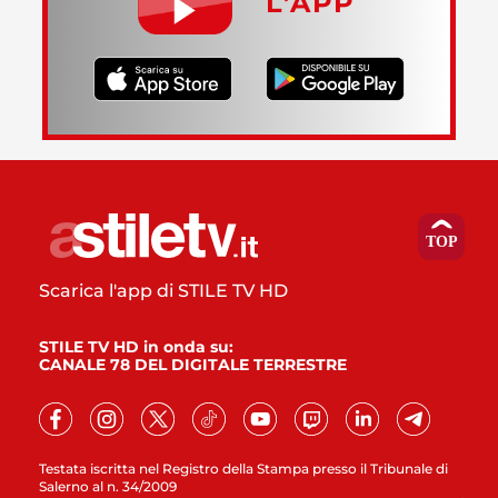
L’APP
Scarica l'app di STILE TV HD
STILE TV HD in onda su:
CANALE 78 DEL DIGITALE TERRESTRE
Testata iscritta nel Registro della Stampa presso il Tribunale di
Salerno al n. 34/2009