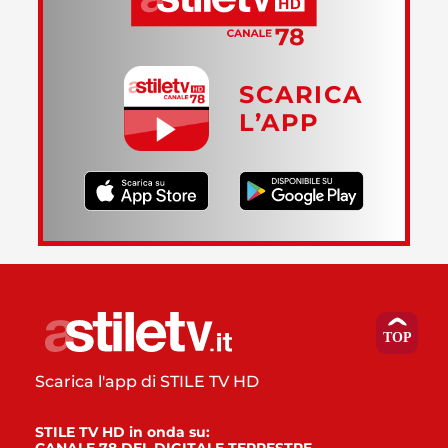
SCARICA
L’APP
Scarica l'app di STILE TV HD
STILE TV HD in onda su: