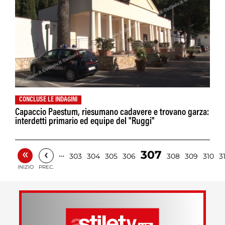
CONCLUSE LE INDAGINI
Capaccio Paestum, riesumano cadavere e trovano garza:
interdetti primario ed equipe del "Ruggi"
«
‹
307
…
303
304
305
306
308
309
310
31
INIZIO
PREC.