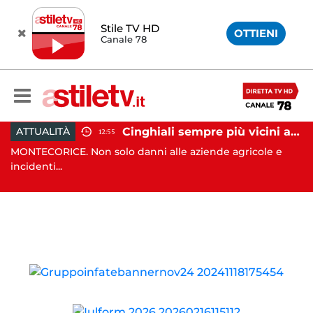
Stile TV HD
OTTIENI
Canale 78
nti, 19 scout dispersi in montagna salvati dai vigili del fuoco
Cinghiali sempre più vicini all'uomo: nel Cilento una famigliola arriva fino alla spiaggia
ATTUALITÀ
12:55
MONTECORICE. Non solo danni alle aziende agricole e
SA
incidenti...
di 