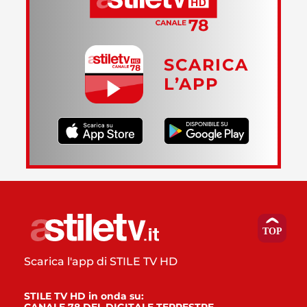
SCARICA
L’APP
Scarica l'app di STILE TV HD
STILE TV HD in onda su: