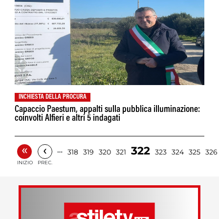
INCHIESTA DELLA PROCURA
Capaccio Paestum, appalti sulla pubblica illuminazione:
coinvolti Alfieri e altri 5 indagati
«
‹
322
…
318
319
320
321
323
324
325
326
INIZIO
PREC.