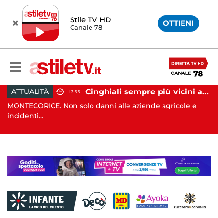
Stile TV HD
OTTIENI
Canale 78
Cinghiali sempre più vicini all'uomo: nel Cilento una famigliola arriva fino alla spiaggia
CRONACA
12:55
12:41
on solo danni alle aziende agricole e
SALA CONSILINA. Si 
di ...