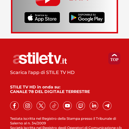
Scarica l'app di STILE TV HD
STILE TV HD in onda su:
CANALE 78 DEL DIGITALE TERRESTRE
Testata iscritta nel Registro della Stampa presso il Tribunale di
Salerno al n. 34/2009
Società iscritta nel Registro degli Operatori di Comunicazione c/o