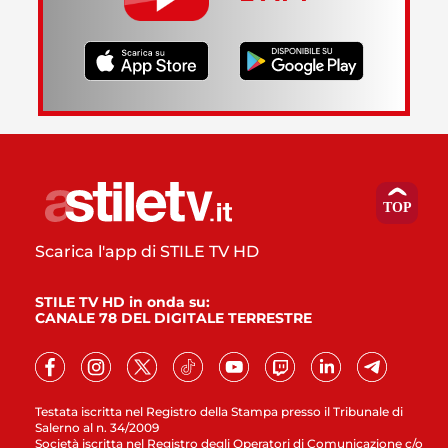
Scarica l'app di STILE TV HD
STILE TV HD in onda su:
CANALE 78 DEL DIGITALE TERRESTRE
Testata iscritta nel Registro della Stampa presso il Tribunale di
Salerno al n. 34/2009
Società iscritta nel Registro degli Operatori di Comunicazione c/o