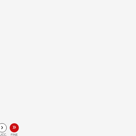
»
›
UCC.
FINE