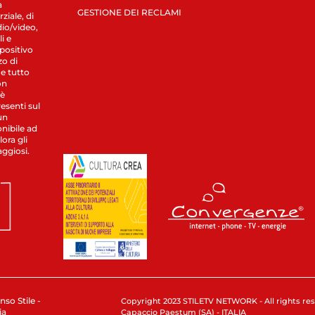
a
GESTIONE DEI RECLAMI
ziale, di
dio/video,
i e
spositivo
zo di
 e tutto
on
 è
esenti sul
un
nibile ad
ora gli
aggiosi.
nso Stile -
Copyright 2023 STILETV NETWORK - All rights rese
ia
Capaccio Paestum (SA) - ITALIA