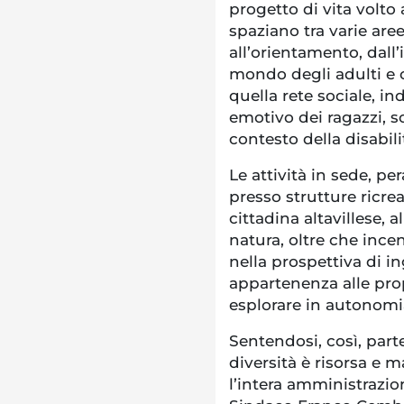
progetto di vita volto
spaziano tra varie ar
all’orientamento, dall’
mondo degli adulti e co
quella rete sociale, in
emotivo dei ragazzi, s
contesto della disabili
Le attività in sede, pe
presso strutture ricr
cittadina altavillese, a
natura, oltre che incen
nella prospettiva di i
appartenenza alle propr
esplorare in autonomi
Sentendosi, così, part
diversità è risorsa e m
l’intera amministrazio