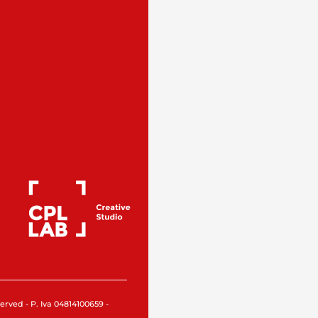
rved - P. Iva 04814100659 -