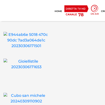
HOME
CR