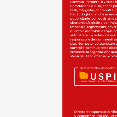
riservata. Pertanto, è vietata l
riproduzione e l’uso, anche par
testi, fotografie, contenuti au
filmati, loghi, grafiche aziendal
pubblicitarie, con qualsiasi di
elettronico/digitale o per mez
fotocopie, registrazioni, cover
quanto è ascrivibile a copia n
autorizzata. La redazione non
responsabile dei commenti pr
sito. Non potendo esercitare 
controllo continuo resta dispo
eliminarli su segnalazione qual
stessi risultano offensivi e oltr
Direttore responsabile: Alfo
Vicedirettore: Marilina Letiz