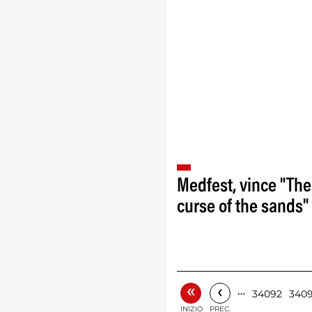
Medfest, vince "The
curse of the sands‏"
«
‹
…
34092
340
INIZIO
PREC.