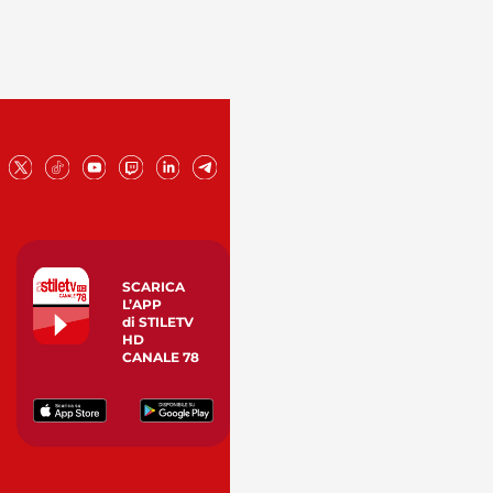
SCARICA
L’APP
di STILETV
HD
CANALE 78