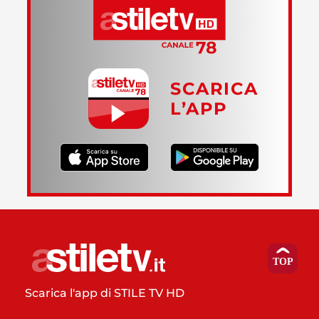
SCARICA
L’APP
Scarica l'app di STILE TV HD