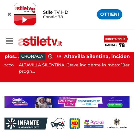
Stile TV HD
OTTIENI
Canale 78
Salerno, colpi di pistola esplosi a Pastena: paura tra i residenti
Altavilla Silentina, incidente in moto nella notte: 19enne in prognosi riservata
CRONACA
18:11
co
ALTAVILLA SILENTINA. Grave incidente in moto: 19enne in
progn...