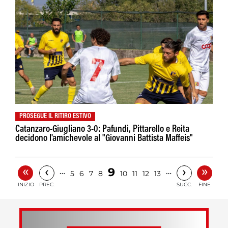
PROSEGUE IL RITIRO ESTIVO
Catanzaro-Giugliano 3-0: Pafundi, Pittarello e Reita
decidono l'amichevole al "Giovanni Battista Maffeis"
«
»
‹
›
9
…
…
5
6
7
8
10
11
12
13
INIZIO
PREC.
SUCC.
FINE