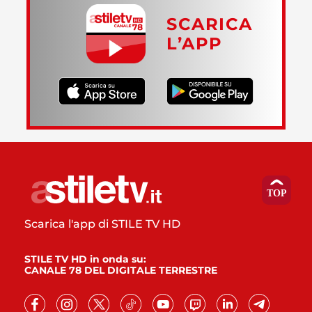
SCARICA
L’APP
Scarica l'app di STILE TV HD
STILE TV HD in onda su:
CANALE 78 DEL DIGITALE TERRESTRE