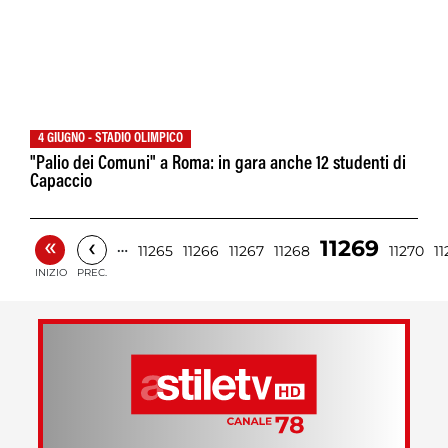
4 GIUGNO - STADIO OLIMPICO
"Palio dei Comuni" a Roma: in gara anche 12 studenti di
Capaccio
«
‹
11269
…
11265
11266
11267
11268
11270
11
INIZIO
PREC.