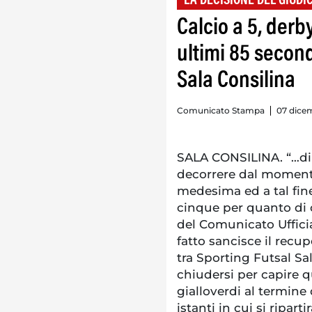
LA DECISIONE DEL GIUDI
Calcio a 5, der
ultimi 85 second
Sala Consilina
Comunicato Stampa
07 dice
SALA CONSILINA. “…di 
decorrere dal momento
medesima ed a tal fine 
cinque per quanto di 
del Comunicato Ufficia
fatto sancisce il recu
tra Sporting Futsal Sa
chiudersi per capire qu
gialloverdi al termine
istanti in cui si ripart