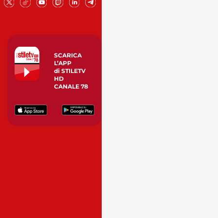
SCARICA
L’APP
di STILETV
HD
CANALE 78