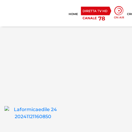
HOME
CR