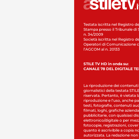
Testata iscritta nel Registro de
Stampa presso il Tribunale di 
n. 34/2009
Società iscritta nel Registro de
Operatori di Comunicazione c
l’AGCOM al n. 20133
STILE TV HD in onda su:
CANALE 78 DEL DIGITALE T
La riproduzione dei contenuti
giornalistici della testata STI
riservata. Pertanto, è vietata l
riproduzione e l’uso, anche par
testi, fotografie, contenuti au
filmati, loghi, grafiche aziendal
pubblicitarie, con qualsiasi di
elettronico/digitale o per mez
fotocopie, registrazioni, cover
quanto è ascrivibile a copia n
autorizzata. La redazione non