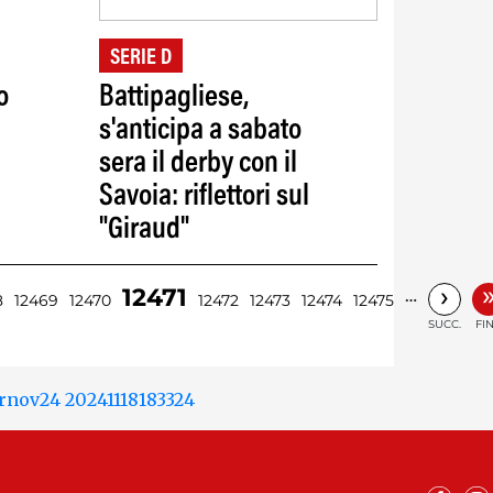
SERIE D
o
Battipagliese,
s'anticipa a sabato
sera il derby con il
Savoia: riflettori sul
"Giraud"
›
12471
…
8
12469
12470
12472
12473
12474
12475
SUCC.
FI