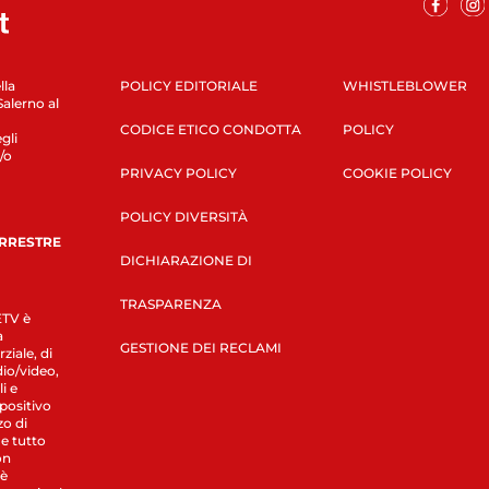
lla
POLICY EDITORIALE
WHISTLEBLOWER
Salerno al
CODICE ETICO CONDOTTA
POLICY
gli
/o
PRIVACY POLICY
COOKIE POLICY
POLICY DIVERSITÀ
ERRESTRE
DICHIARAZIONE DI
TRASPARENZA
LETV è
a
GESTIONE DEI RECLAMI
ziale, di
dio/video,
i e
spositivo
zo di
 e tutto
on
 è