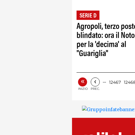
SERIE D
Agropoli, terzo post
blindato: ora il Noto
per la 'decima' al
"Guariglia"
«
‹
…
12467
1246
INIZIO
PREC.