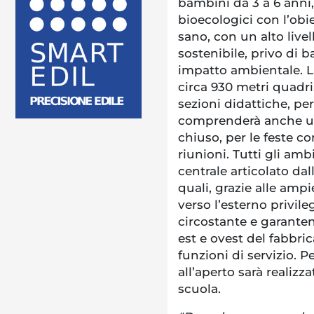
bambini da 3 a 6 anni, 
bioecologici con l’obi
sano, con un alto live
sostenibile, privo di b
impatto ambientale. L
circa 930 metri quadri
sezioni didattiche, per
comprenderà anche un’
chiuso, per le feste con
riunioni. Tutti gli am
centrale articolato dal
quali, grazie alle ampi
verso l’esterno privil
circostante e garanten
est e ovest del fabbri
funzioni di servizio. Pe
all’aperto sarà realiz
scuola.