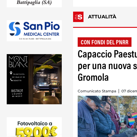
ATTUALITÀ
CON FONDI DEL PNRR
Capaccio Paestu
per una nuova sc
Gromola
Comunicato Stampa
07 dicem