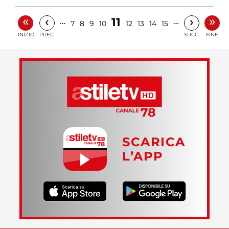
«
»
‹
›
11
…
…
7
8
9
10
12
13
14
15
INIZIO
PREC.
SUCC.
FINE
SCARICA
L’APP