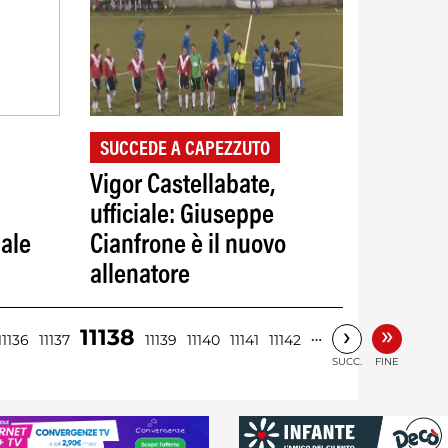
SUCCEDE A CAPEZZUTO
Vigor Castellabate,
ufficiale: Giuseppe
iale
Cianfrone è il nuovo
allenatore
»
›
11138
…
11136
11137
11139
11140
11141
11142
SUCC.
FINE