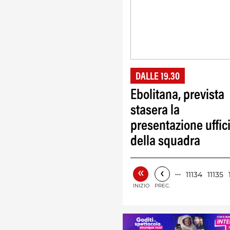
DALLE 19.30
Ebolitana, prevista
stasera la
presentazione uffic
della squadra
«
‹
…
11134
11135
INIZIO
PREC.