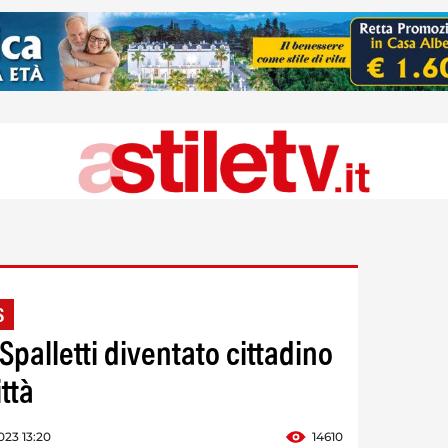
S
Spalletti diventato cittadino
ttà
023 13:20
14610