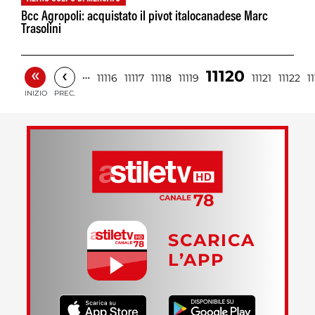
Bcc Agropoli: acquistato il pivot italocanadese Marc
Trasolini
«
‹
11120
…
11116
11117
11118
11119
11121
11122
1
INIZIO
PREC.
SCARICA
L’APP