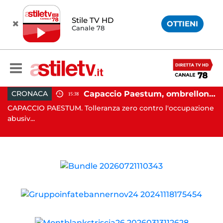
Stile TV HD
OTTIENI
Canale 78
 in moto nella notte: 19enne in prognosi riservata
Capaccio Paestum, ombrellone selvaggio: blitz della Municipale, sgomberate tutte le spiagge libere
CRONACA
15:38
in
CAPACCIO PAESTUM. Tolleranza zero contro l'occupazione
C
abusiv...
dr