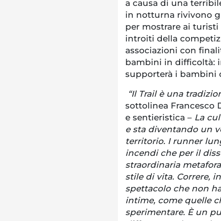
a causa di una terribi
in notturna rivivono gl
per mostrare ai turisti
introiti della compet
associazioni con finali
bambini in difficoltà: 
supporterà i bambini o
“Il Trail è una tradizi
sottolinea Francesco D
e sentieristica –
La cul
e sta diventando un ve
territorio. I runner lun
incendi che per il dis
straordinaria metafora
stile di vita. Correre, 
spettacolo che non ha
intime, come quelle c
sperimentare. È un pu