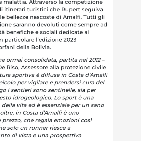
le malattia. Attraverso la competizione
i itinerari turistici che Rupert seguiva
 le bellezze nascoste di Amalfi. Tutti gli
izione saranno devoluti come sempre ad
tà benefiche e sociali dedicate ai
in particolare l’edizione 2023
rfani della Bolivia.
one ormai consolidata, partita nel 2012
–
e Riso, Assessore alla protezione civile
tura sportiva è diffusa in Costa d’Amalfi
icolo per vigilare e prendersi cura del
go i sentieri sono sentinelle, sia per
sesto idrogeologico. Lo sport è una
 della vita ed è essenziale per un sano
inoltre, in Costa d’Amalfi è uno
 prezzo, che regala emozioni così
he solo un runner riesce a
nto di vista e una prospettiva