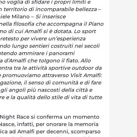
voglia di sfidare i propri limiti e
n territorio di incomparabile bellezza
–
niele Milano –
Si inserisce
ella filosofia che accompagna il Piano
mo di cui Amalfi si è dotata. Lo sport
retesto per vivere un’esperienza
ndo lungo sentieri costruiti nei secoli
 potendo ammirare i panorami
a d’Amalfi che tolgono il fiato. Allo
ientra tra le attività sportive outdoor da
che promuoviamo attraverso Visit Amalfi:
gazione, il senso di comunità e di fare
li angoli più nascosti della città e
 e la qualità dello stile di vita di tutte
an Night Race si conferma un momento
 Nasce, infatti, per onorare la memoria
stica ad Amalfi per decenni, scomparso