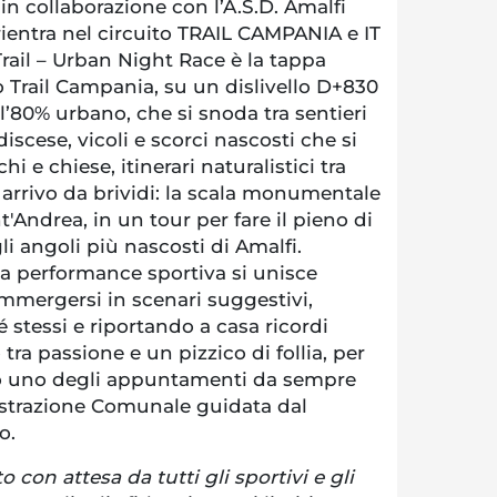
n collaborazione con l’A.S.D. Amalfi
ientra nel circuito TRAIL CAMPANIA e IT
Trail – Urban Night Race è la tappa
o Trail Campania, su un dislivello D+830
l’80% urbano, che si snoda tra sentieri
 discese, vicoli e scorci nascosti che si
i e chiese, itinerari naturalistici tra
arrivo da brividi: la scala monumentale
t'Andrea, in un tour per fare il pieno di
li angoli più nascosti di Amalfi.
la performance sportiva si unisce
mmergersi in scenari suggestivi,
 stessi e riportando a casa ricordi
o tra passione e un pizzico di follia, per
to uno degli appuntamenti da sempre
strazione Comunale guidata dal
o.
con attesa da tutti gli sportivi e gli