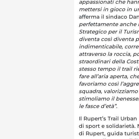
appassionati che hanno 
mettersi in gioco in u
afferma il sindaco Da
perfettamente anche n
Strategico per il Turis
diventa così diventa p
indimenticabile, corre
attraverso la roccia,
straordinari della Cost
stesso tempo il trail r
fare all’aria aperta, 
favoriamo così l’aggre
squadra, valorizziamo g
stimoliamo il benessere
le fasce d’età”.
Il Rupert’s Trail Urb
di sport e solidarietà.
di Rupert, guida turi