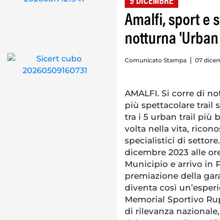
9 DICEMBRE
Amalfi, sport e 
notturna 'Urban
Comunicato Stampa
07 dicem
AMALFI. Si corre di no
più spettacolare trail
tra i 5 urban trail più
volta nella vita, ricon
specialistici di setto
dicembre 2023 alle ore
Municipio e arrivo in
premiazione della gara
diventa così un’esperi
Memorial Sportivo Rupe
di rilevanza nazionale