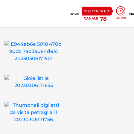
HOME
CR