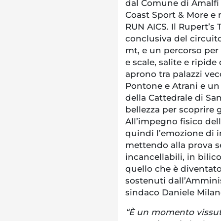
dal Comune di Amalfi i
Coast Sport & More e r
RUN AICS. Il Rupert’s 
conclusiva del circuit
mt, e un percorso per 
e scale, salite e ripide
aprono tra palazzi vecch
Pontone e Atrani e un 
della Cattedrale di San
bellezza per scoprire g
All’impegno fisico del
quindi l’emozione di i
mettendo alla prova sé
incancellabili, in bilic
quello che è diventa
sostenuti dall’Ammini
sindaco Daniele Milan
“È un momento vissuto 