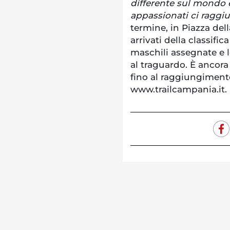
differente sul mondo 
appassionati ci raggi
termine, in Piazza del
arrivati della classific
maschili assegnate e 
al traguardo. È ancora 
fino al raggiungimento
www.trailcampania.it.