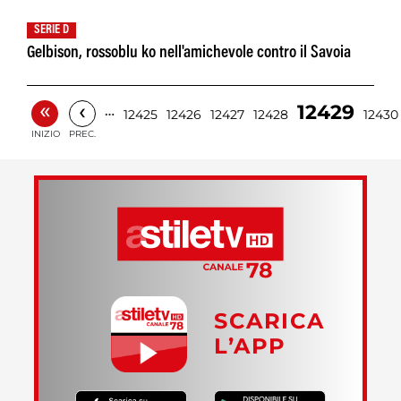
SERIE D
Gelbison, rossoblu ko nell'amichevole contro il Savoia
«
‹
12429
…
12425
12426
12427
12428
12430
INIZIO
PREC.
SCARICA
L’APP