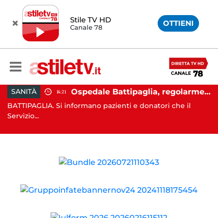
Stile TV HD
OTTIENI
Canale 78
tina, si finge addetto pulizie per violentare turista in albergo: 37enne in carcere
Ospedale Battipaglia, regolarmente in funzione il Servizio Trasfusionale
SANITÀ
14:21
BATTIPAGLIA. Si informano pazienti e donatori che il
PO
Servizio...
ai 