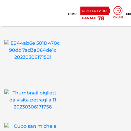
HOME
CR