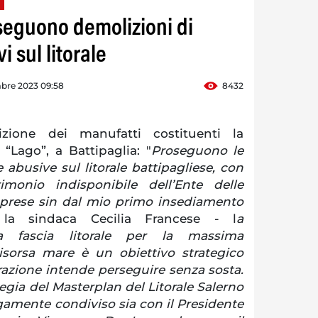
oseguono demolizioni di
i sul litorale
mbre 2023 09:58
8432
zione dei manufatti costituenti la
 “Lago”, a Battipaglia: "
Proseguono le
 abusive sul litorale battipagliese, con
imonio indisponibile dell’Ente delle
traprese sin dal mio primo insediamento
 la sindaca Cecilia Francese - l
a
lla fascia litorale per la massima
risorsa mare è un obiettivo strategico
azione intende perseguire senza sosta.
tegia del Masterplan del Litorale Salerno
amente condiviso sia con il Presidente