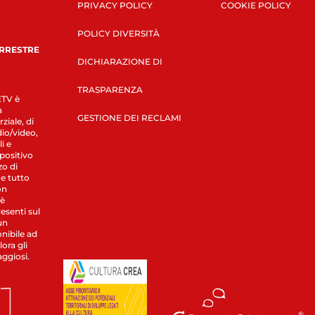
PRIVACY POLICY
COOKIE POLICY
POLICY DIVERSITÀ
ERRESTRE
DICHIARAZIONE DI
TRASPARENZA
LETV è
a
GESTIONE DEI RECLAMI
ziale, di
dio/video,
i e
spositivo
zo di
 e tutto
on
 è
esenti sul
un
nibile ad
ora gli
aggiosi.