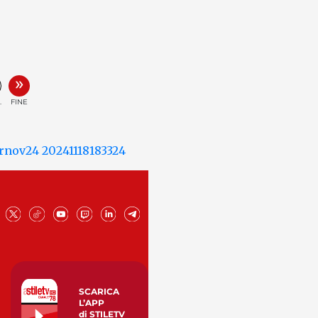
»
.
FINE
SCARICA
L’APP
di STILETV