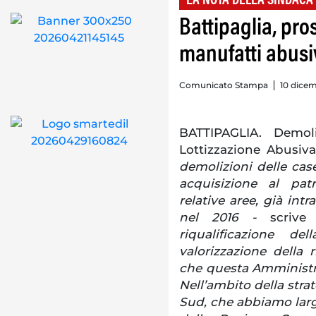
LA NOTA DELLA SINDACA
Battipaglia, pr
manufatti abusiv
Comunicato Stampa
10 dice
BATTIPAGLIA. Demoli
Lottizzazione Abusiva
demolizioni delle case
acquisizione al patr
relative aree, già in
nel 2016 -
scrive
riqualificazione de
valorizzazione della 
che questa Amministr
Nell’ambito della stra
Sud, che abbiamo larg