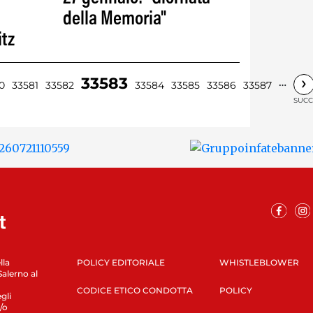
della Memoria"
itz
›
33583
…
0
33581
33582
33584
33585
33586
33587
SUCC
lla
POLICY EDITORIALE
WHISTLEBLOWER
Salerno al
CODICE ETICO CONDOTTA
POLICY
gli
/o