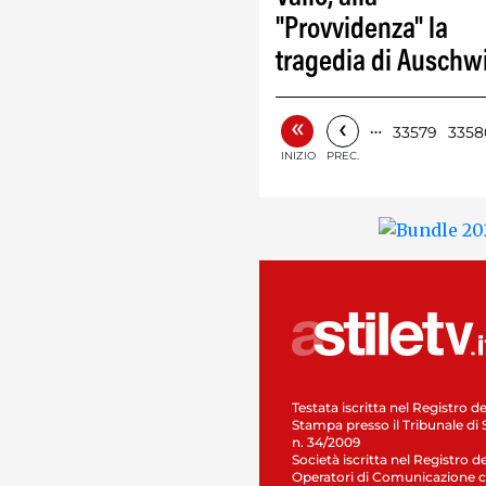
"Provvidenza" la
tragedia di Auschw
«
‹
…
33579
3358
INIZIO
PREC.
Testata iscritta nel Registro de
Stampa presso il Tribunale di 
n. 34/2009
Società iscritta nel Registro de
Operatori di Comunicazione c