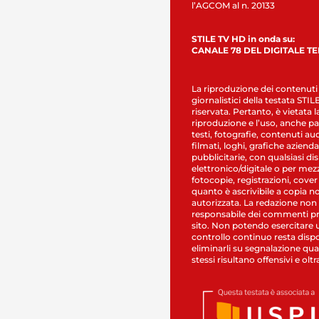
l’AGCOM al n. 20133
STILE TV HD in onda su:
CANALE 78 DEL DIGITALE T
La riproduzione dei contenuti
giornalistici della testata STI
riservata. Pertanto, è vietata l
riproduzione e l’uso, anche par
testi, fotografie, contenuti au
filmati, loghi, grafiche aziendal
pubblicitarie, con qualsiasi di
elettronico/digitale o per mez
fotocopie, registrazioni, cover
quanto è ascrivibile a copia n
autorizzata. La redazione non
responsabile dei commenti pr
sito. Non potendo esercitare 
controllo continuo resta dispo
eliminarli su segnalazione qual
stessi risultano offensivi e oltr