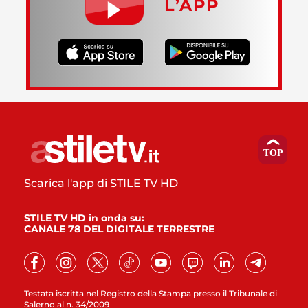
L’APP
Scarica l'app di STILE TV HD
STILE TV HD in onda su:
CANALE 78 DEL DIGITALE TERRESTRE
Testata iscritta nel Registro della Stampa presso il Tribunale di
Salerno al n. 34/2009