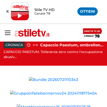
Stile TV HD
OTTIENI
Canale 78
 in moto nella notte: 19enne in prognosi riservata
Capaccio Paestum, ombrellone selvaggio: blitz della Municipale, sgomberate tutte le spiagge libere
CRONACA
15:38
in
CAPACCIO PAESTUM. Tolleranza zero contro l'occupazione
C
abusiv...
dr