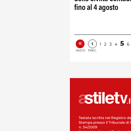
fino al 4 agosto
«
‹
5
1
2
3
4
6
INIZIO
PREC.
Testata iscritta nel Registro de
Stampa presso il Tribunale di 
n. 34/2009