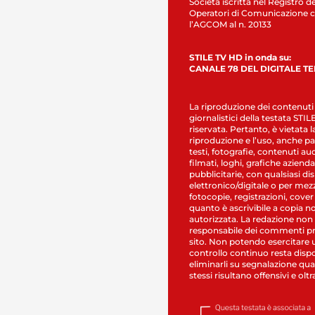
Società iscritta nel Registro de
Operatori di Comunicazione c
l’AGCOM al n. 20133
STILE TV HD in onda su:
CANALE 78 DEL DIGITALE T
La riproduzione dei contenuti
giornalistici della testata STI
riservata. Pertanto, è vietata l
riproduzione e l’uso, anche par
testi, fotografie, contenuti au
filmati, loghi, grafiche aziendal
pubblicitarie, con qualsiasi di
elettronico/digitale o per mez
fotocopie, registrazioni, cover
quanto è ascrivibile a copia n
autorizzata. La redazione non
responsabile dei commenti pr
sito. Non potendo esercitare 
controllo continuo resta dispo
eliminarli su segnalazione qual
stessi risultano offensivi e oltr