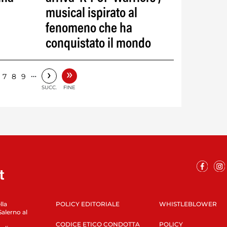
musical ispirato al
fenomeno che ha
conquistato il mondo
»
›
…
7
8
9
SUCC.
FINE
lla
POLICY EDITORIALE
WHISTLEBLOWER
Salerno al
CODICE ETICO CONDOTTA
POLICY