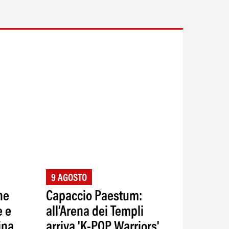
9 AGOSTO
ne
Capaccio Paestum:
e e
all’Arena dei Templi
ina
arriva 'K-POP Warriors',