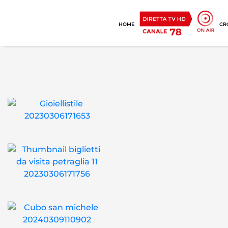
HOME
CR