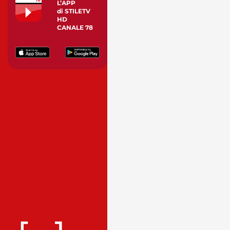
L’APP
di STILETV
HD
CANALE 78