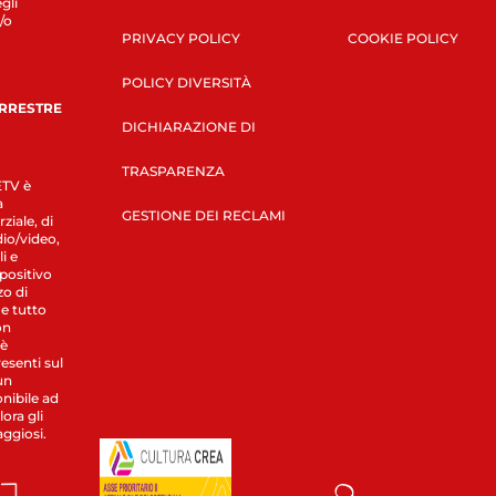
gli
/o
PRIVACY POLICY
COOKIE POLICY
POLICY DIVERSITÀ
ERRESTRE
DICHIARAZIONE DI
TRASPARENZA
LETV è
a
GESTIONE DEI RECLAMI
ziale, di
dio/video,
i e
spositivo
zo di
 e tutto
on
 è
esenti sul
un
nibile ad
ora gli
aggiosi.