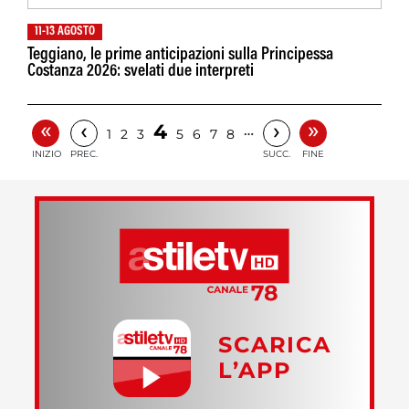
11-13 AGOSTO
Teggiano, le prime anticipazioni sulla Principessa
Costanza 2026: svelati due interpreti
«
»
‹
›
4
…
1
2
3
5
6
7
8
INIZIO
PREC.
SUCC.
FINE
SCARICA
L’APP