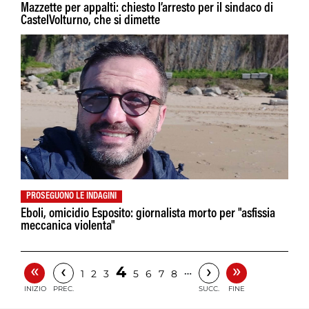
Mazzette per appalti: chiesto l’arresto per il sindaco di
CastelVolturno, che si dimette
PROSEGUONO LE INDAGINI
Eboli, omicidio Esposito: giornalista morto per "asfissia
meccanica violenta"
«
»
‹
›
4
…
1
2
3
5
6
7
8
INIZIO
PREC.
SUCC.
FINE