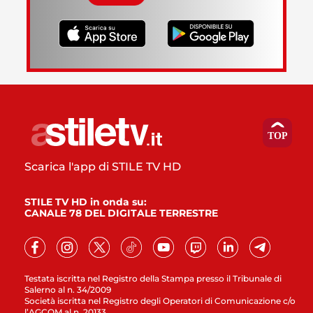
Scarica l'app di STILE TV HD
STILE TV HD in onda su:
CANALE 78 DEL DIGITALE TERRESTRE
Testata iscritta nel Registro della Stampa presso il Tribunale di
Salerno al n. 34/2009
Società iscritta nel Registro degli Operatori di Comunicazione c/o
l’AGCOM al n. 20133