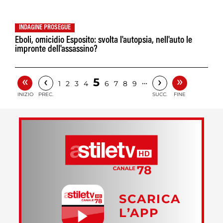
INDAGINE PROSEGUE
Eboli, omicidio Esposito: svolta l'autopsia, nell'auto le
impronte dell'assassino?
«
»
‹
›
5
…
1
2
3
4
6
7
8
9
INIZIO
PREC.
SUCC.
FINE
SCARICA
L’APP