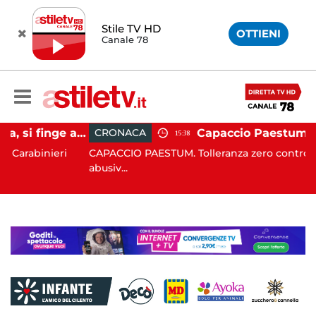
Stile TV HD
OTTIENI
Canale 78
Penisola Sorrentina, si finge addetto pulizie per violentare turista in albergo: 37enne in carcere
CRONACA
15:38
eri
CAPACCIO PAESTUM. Tolleranza zero contro l'occupazi
abusiv...