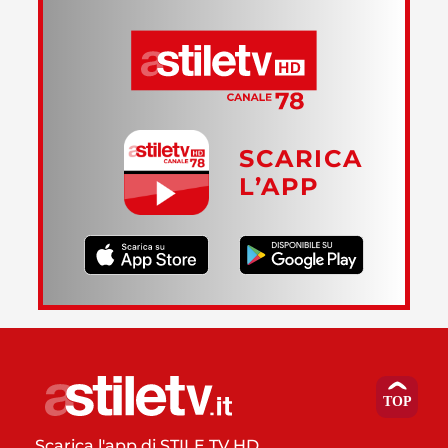
SCARICA
L’APP
Scarica l'app di STILE TV HD