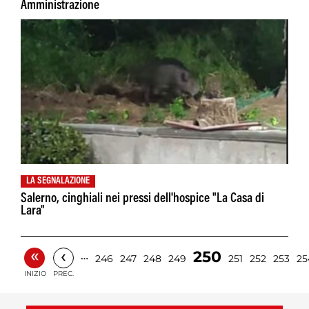
Amministrazione
LA SEGNALAZIONE
Salerno, cinghiali nei pressi dell'hospice "La Casa di
Lara"
«
‹
250
…
246
247
248
249
251
252
253
25
INIZIO
PREC.