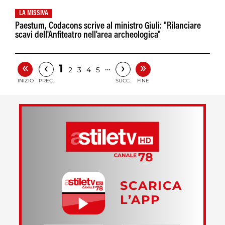
LA MISSIVA
Paestum, Codacons scrive al ministro Giuli: "Rilanciare
scavi dell'Anfiteatro nell'area archeologica"
«
»
‹
›
1
…
2
3
4
5
INIZIO
PREC.
SUCC.
FINE
SCARICA
L’APP