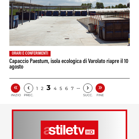
ORARI E CONFERIMENTI
Capaccio Paestum, isola ecologica di Varolato riapre il 10
agosto
«
»
‹
›
3
…
1
2
4
5
6
7
INIZIO
PREC.
SUCC.
FINE