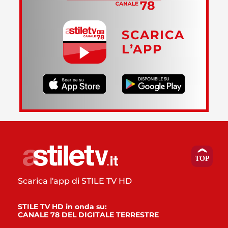
SCARICA
L’APP
Scarica l'app di STILE TV HD
STILE TV HD in onda su:
CANALE 78 DEL DIGITALE TERRESTRE