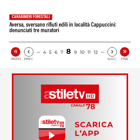
CARABINIERI FORESTALI
Aversa, sversano rifiuti edili in località Cappuccini:
denunciati tre muratori
«
»
‹
›
8
…
…
4
5
6
7
9
10
11
12
INIZIO
PREC.
SUCC.
FINE
SCARICA
L’APP