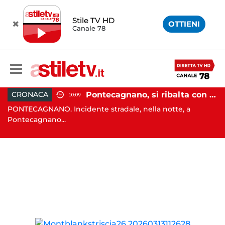
Stile TV HD
OTTIENI
Canale 78
, tenta di truffare anziana: 16enne denunciato dai carabinieri
Pontecagnano, si ribalta con l'auto alla rotatoria: giovane ferito
CRONACA
10:09
o
PONTECAGNANO. Incidente stradale, nella notte, a
C
Pontecagnano...
Ca