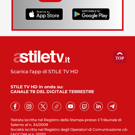
Scarica l'app di STILE TV HD
STILE TV HD in onda su:
CANALE 78 DEL DIGITALE TERRESTRE
Testata iscritta nel Registro della Stampa presso il Tribunale di
Salerno al n. 34/2009
Società iscritta nel Registro degli Operatori di Comunicazione c/o
l’AGCOM al n. 20133