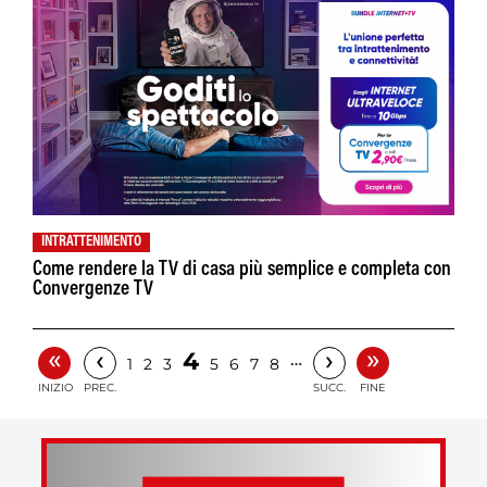
INTRATTENIMENTO
Come rendere la TV di casa più semplice e completa con
Convergenze TV
«
»
‹
›
4
…
1
2
3
5
6
7
8
INIZIO
PREC.
SUCC.
FINE