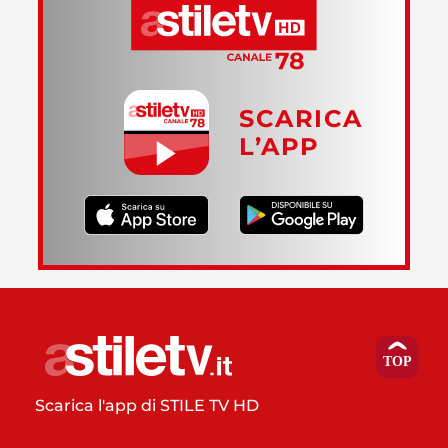
SCARICA
L’APP
Scarica l'app di STILE TV HD