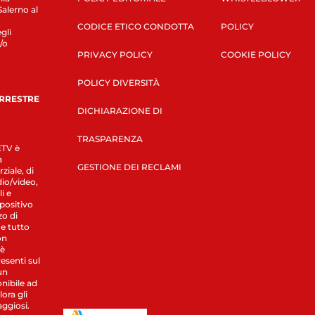
Salerno al
CODICE ETICO CONDOTTA
POLICY
gli
/o
PRIVACY POLICY
COOKIE POLICY
POLICY DIVERSITÀ
ERRESTRE
DICHIARAZIONE DI
TRASPARENZA
LETV è
a
GESTIONE DEI RECLAMI
ziale, di
dio/video,
i e
spositivo
zo di
 e tutto
on
 è
esenti sul
un
nibile ad
ora gli
aggiosi.