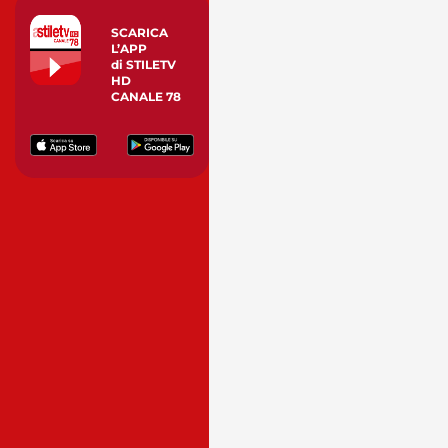
SCARICA
L’APP
di STILETV
HD
CANALE 78