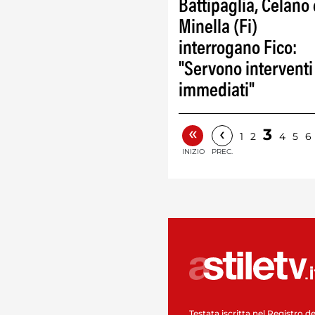
Battipaglia, Celano 
Minella (Fi)
interrogano Fico:
"Servono interventi
immediati"
«
‹
3
1
2
4
5
6
INIZIO
PREC.
Testata iscritta nel Registro de