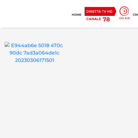
HOME
CR