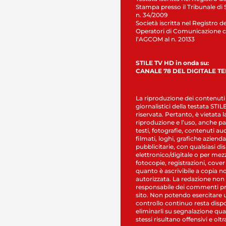
Stampa presso il Tribunale di 
n. 34/2009
Società iscritta nel Registro de
Operatori di Comunicazione c
l’AGCOM al n. 20133
STILE TV HD in onda su:
CANALE 78 DEL DIGITALE T
La riproduzione dei contenuti
giornalistici della testata STI
riservata. Pertanto, è vietata l
riproduzione e l’uso, anche par
testi, fotografie, contenuti au
filmati, loghi, grafiche aziendal
pubblicitarie, con qualsiasi di
elettronico/digitale o per mez
fotocopie, registrazioni, cover
quanto è ascrivibile a copia n
autorizzata. La redazione non
responsabile dei commenti pr
sito. Non potendo esercitare 
controllo continuo resta dispo
eliminarli su segnalazione qual
stessi risultano offensivi e oltr