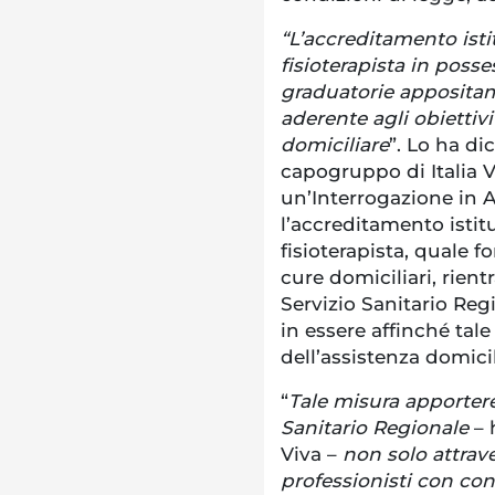
“L’accreditamento isti
fisioterapista in posse
graduatorie appositame
aderente agli obiettivi
domiciliare
”. Lo ha d
capogruppo di Italia 
un’Interrogazione in A
l’accreditamento istit
fisioterapista, quale 
cure domiciliari, rien
Servizio Sanitario Reg
in essere affinché tale
dell’assistenza domicil
“
Tale misura apporter
Sanitario Regionale
– 
Viva –
non solo attrave
professionisti con co