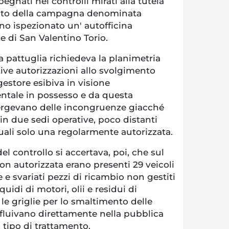
egnati nei controlli mirati alla tutela
mbito della campagna denominata
no ispezionato un' autofficina
 di San Valentino Torio.
 la pattuglia richiedeva la planimetria
ative autorizzazioni allo svolgimento
 gestore esibiva in visione
entale in possesso e da questa
gevano delle incongruenze giacché
a in due sedi operative, poco distanti
 quali solo una regolarmente autorizzata.
l controllo si accertava, poi, che sul
non autorizzata erano presenti 29 veicoli
e e svariati pezzi di ricambio non gestiti
liquidi di motori, olii e residui di
 le griglie per lo smaltimento delle
nfluivano direttamente nella pubblica
 tipo di trattamento.