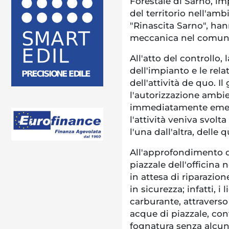
Forestale di Sarno, imp
del territorio nell'a
"Rinascita Sarno", han
meccanica nel comune
All'atto del controllo,
dell'impianto e le rel
dell'attività de quo. Il
l'autorizzazione ambi
immediatamente emer
l'attività veniva svolt
l'una dall'altra, delle
All'approfondimento de
piazzale dell'officina 
in attesa di riparazion
in sicurezza; infatti, i 
carburante, attraverso
acque di piazzale, co
fognatura senza alcun