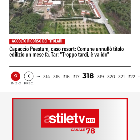
ACCOLTO RICORSO DEI TITOLARI
Capaccio Paestum, caso resort: Comune annullò titolo
edilizio un mese fa. Tar: "Troppo tardi, è valido"
«
‹
318
…
314
315
316
317
319
320
321
322
INIZIO
PREC.