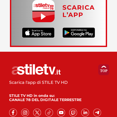
SCARICA
L’APP
Scarica l'app di STILE TV HD
STILE TV HD in onda su:
CANALE 78 DEL DIGITALE TERRESTRE