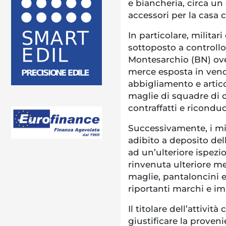
e biancheria, circa un
accessori per la casa c
In particolare, milita
sottoposto a controll
Montesarchio (BN) ove
merce esposta in vend
abbigliamento e articoli
maglie di squadre di c
contraffatti e ricondu
Successivamente, i mili
adibito a deposito de
ad un’ulteriore ispezio
rinvenuta ulteriore mer
maglie, pantaloncini e
riportanti marchi e im
Il titolare dell’attivi
giustificare la proveni