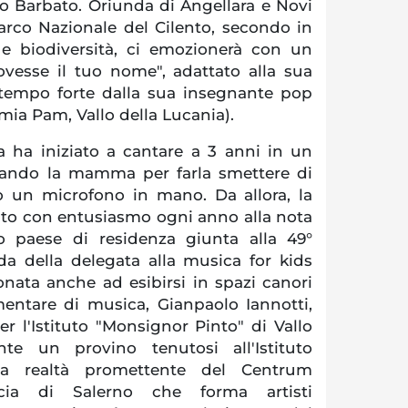
ro Barbato. Oriunda di Angellara e Novi
Parco Nazionale del Cilento, secondo in
e e biodiversità, ci emozionerà con un
ovesse il tuo nome", adattato alla sua
tempo forte dalla sua insegnante pop
mia Pam, Vallo della Lucania).
a ha iniziato a cantare a 3 anni in un
uando la mamma per farla smettere di
 un microfono in mano. Da allora, la
to con entusiasmo ogni anno alla nota
o paese di residenza giunta alla 49°
da della delegata alla musica for kids
nata anche ad esibirsi in spazi canori
entare di musica, Gianpaolo Iannotti,
r l'Istituto "Monsignor Pinto" di Vallo
nte un provino tenutosi all'Istituto
na realtà promettente del Centrum
cia di Salerno che forma artisti