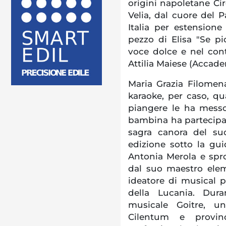
origini napoletane Ci
Velia, dal cuore del 
Italia per estension
pezzo di Elisa "Se pi
voce dolce e nel con
Attilia Maiese (Accade
Maria Grazia Filomen
karaoke, per caso, q
piangere le ha messo
bambina ha partecipa
sagra canora del su
edizione sotto la gui
Antonia Merola e spro
dal suo maestro elem
ideatore di musical pe
della Lucania. Dura
musicale Goitre, u
Cilentum e provin